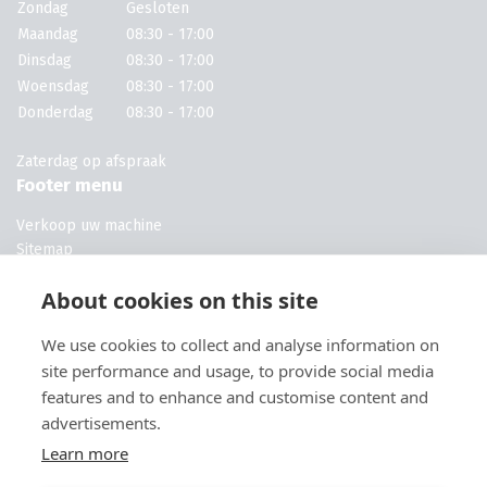
Zondag
Gesloten
Maandag
08:30 - 17:00
Dinsdag
08:30 - 17:00
Woensdag
08:30 - 17:00
Donderdag
08:30 - 17:00
Zaterdag op afspraak
Footer menu
Verkoop uw machine
Sitemap
Machines voor campings
About cookies on this site
Machines voor kwekerijen
Machines voor campings
We use cookies to collect and analyse information on
Machines voor hoveniers
Volg ons
site performance and usage, to provide social media
features and to enhance and customise content and
advertisements.
Learn more