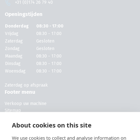
+31 (0)174 26 79 40
Openingstijden
Donderdag
08:30 - 17:00
Vrijdag
08:30 - 17:00
Zaterdag
Gesloten
Zondag
Gesloten
Maandag
08:30 - 17:00
Dinsdag
08:30 - 17:00
Woensdag
08:30 - 17:00
Zaterdag op afspraak
Footer menu
Verkoop uw machine
Sitemap
Machines voor campings
About cookies on this site
Machines voor kwekerijen
Machines voor campings
We use cookies to collect and analyse information on
Machines voor hoveniers