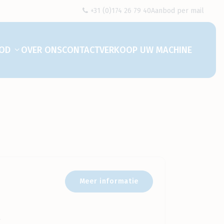
+31 (0)174 26 79 40
Aanbod per mail
OD
OVER ONS
CONTACT
VERKOOP UW MACHINE
Toon submenu voor "Aanbod"
Meer informatie
r