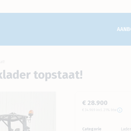
AANB
at!
lader topstaat!
€ 28.900
€ 34.969 incl. 21% btw
Categorie
Lade