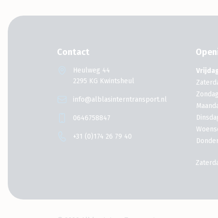
Contact
Openi
Heulweg 44
Vrijda
2295 KG Kwintsheul
Zaterd
Zonda
info@alblasinterntransport.nl
Maand
Dinsda
0646758847
Woens
+31 (0)174 26 79 40
Donde
Zaterd