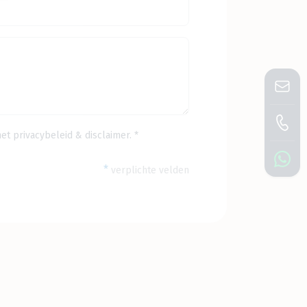
het
privacybeleid
&
disclaimer
. *
*
verplichte velden