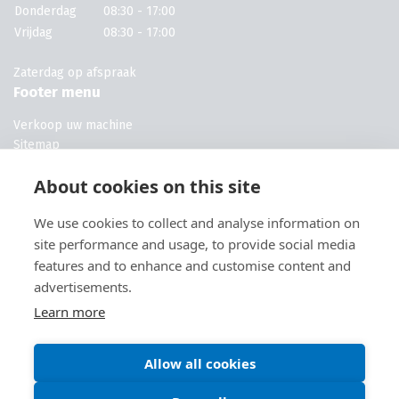
Donderdag
08:30 - 17:00
Vrijdag
08:30 - 17:00
Zaterdag op afspraak
Footer menu
Verkoop uw machine
Sitemap
Machines voor campings
About cookies on this site
Machines voor kwekerijen
Machines voor campings
We use cookies to collect and analyse information on
Machines voor hoveniers
Volg ons
site performance and usage, to provide social media
features and to enhance and customise content and
advertisements.
Learn more
Allow all cookies