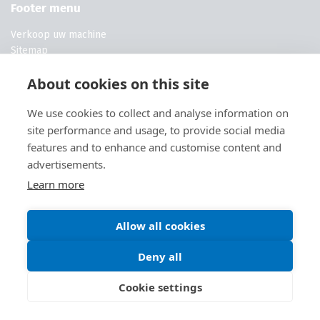
Footer menu
Verkoop uw machine
Sitemap
Machines voor campings
About cookies on this site
Machines voor kwekerijen
Machines voor campings
We use cookies to collect and analyse information on
Machines voor hoveniers
Volg ons
site performance and usage, to provide social media
features and to enhance and customise content and
advertisements.
Learn more
Allow all cookies
Deny all
© 2026
Alblas Intern Transport
Cookie settings
Algemene voorwaarden
Cookies
Disclaimer