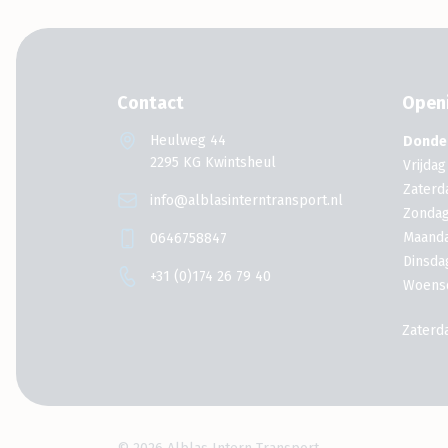
Contact
Openi
Heulweg 44
Donde
2295 KG Kwintsheul
Vrijdag
Zaterd
info@alblasinterntransport.nl
Zonda
Maand
0646758847
Dinsda
+31 (0)174 26 79 40
Woens
Zaterd