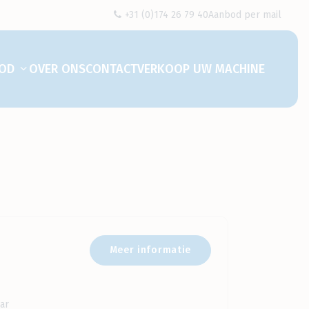
+31 (0)174 26 79 40
Aanbod per mail
OD
OVER ONS
CONTACT
VERKOOP UW MACHINE
Toon submenu voor "Aanbod"
Meer informatie
ar