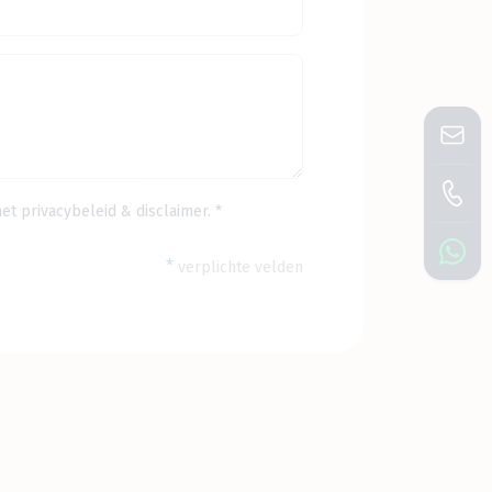
het
privacybeleid
&
disclaimer
. *
*
verplichte velden