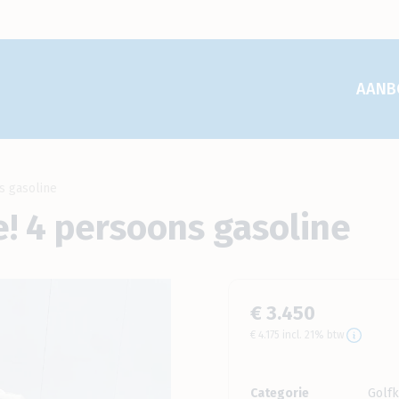
AANB
s gasoline
! 4 persoons gasoline
€ 3.450
€ 4.175 incl. 21% btw
Categorie
Golfk