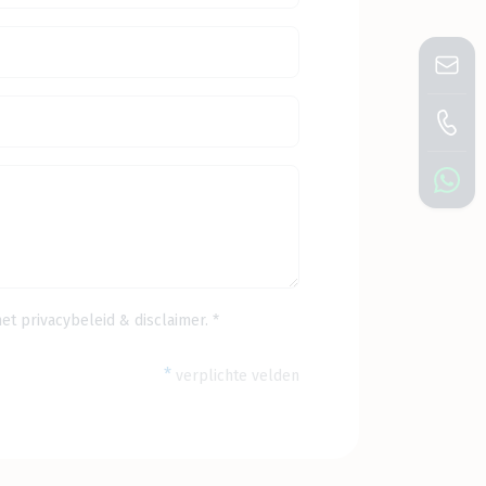
het
privacybeleid
&
disclaimer
. *
*
verplichte velden