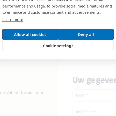
performance and usage, to provide social media features and
Direct inzetbaar
to enhance and customise content and advertisements.
Learn more
Deze elektrische palletwa
minimale fysieke belastin
compacte afmetingen en k
Allow all cookies
Deny all
geschikt voor transport i
Cookie settings
Uw gegeve
uct?
Vul het formulier in