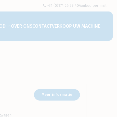
+31 (0)174 26 79 40
Aanbod per mail
OD
OVER ONS
CONTACT
VERKOOP UW MACHINE
Toon submenu voor "Aanbod"
Meer informatie
etwagen