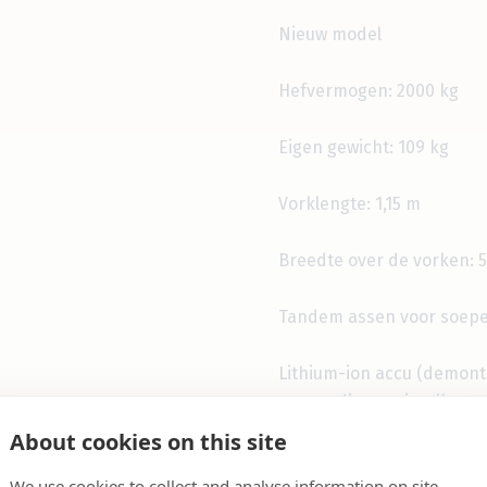
Nieuw model
Hefvermogen: 2000 kg
Eigen gewicht: 109 kg
Vorklengte: 1,15 m
Breedte over de vorken: 
Tandem assen voor soepel
Lithium-ion accu (demonta
eenvoudig verwisselbaar
About cookies on this site
Inclusief lader
We use cookies to collect and analyse information on site