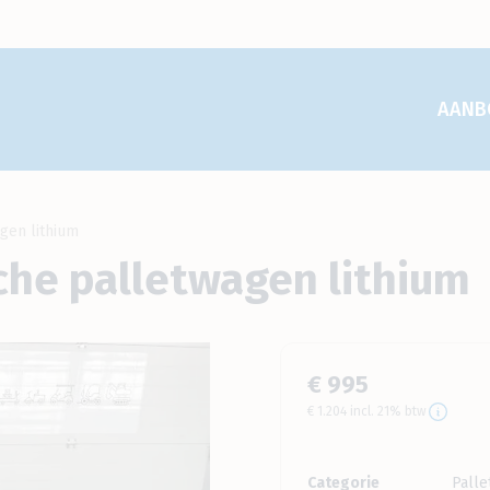
AANB
gen lithium
che palletwagen lithium
€ 995
€ 1.204 incl. 21% btw
Categorie
Pall